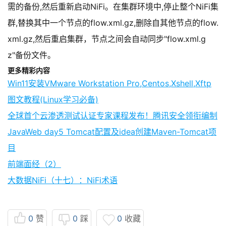
需的备份,然后重新启动NiFi。在集群环境中,停止整个NiFi集
群,替换其中一个节点的flow.xml.gz,删除自其他节点的flow.
xml.gz,然后重启集群，节点之间会自动同步"flow.xml.g
z"备份文件。
更多精彩内容
Win11安装VMware Workstation Pro,Centos,Xshell,Xftp
图文教程(Linux学习必备)
全球首个云渗透测试认证专家课程发布！腾讯安全领衔编制
JavaWeb day5 Tomcat配置及idea创建Maven-Tomcat项
目
前端面经（2）
大数据NiFi（十七）：NiFi术语
0
赞
0
踩
0
收藏