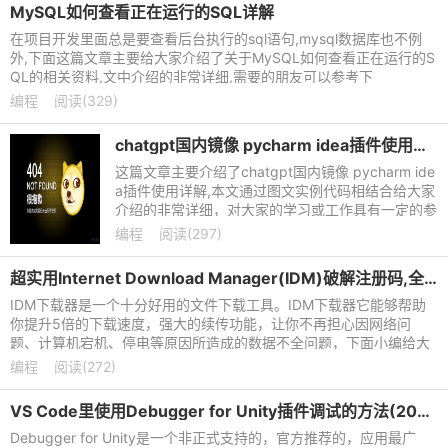
MySQL如何查看正在运行的SQL详解
在项目开发里面总是要查看后台执行的sql语句,mysql数据库也不例
外,下面这篇文章主要给大家介绍了关于MySQL如何查看正在运行的S
QL的相关资料,文中介绍的非常详细,需要的朋友可以参考下
编程
阅读(329)
chatgpt国内镜像 pycharm idea插件使用详解
这篇文章主要介绍了chatgpt国内镜像 pycharm ide
a插件使用详解,本文通过图文实例代码相结合给大家
介绍的非常详细，对大家的学习或工作具有一定的参
考借鉴价值，需要的朋友可以参考下
编程
阅读(297)
超实用Internet Download Manager(IDM)破解注册码,全版本通用
IDM下载器是一个十分好用的文件下载工具。IDM下载器它能够帮助
你提升5倍的下载速度，强大的续传功能，让你不再担心因网络问
题、计算机宕机、停电等原因所造成的数据不全问题，下面小编给大
家带来了Internet Download
编程
阅读(272)
VS Code里使用Debugger for Unity插件调试的方法(2023最新版)
Debugger for Unity是一个非正式支持的，官方推荐的，应用最广