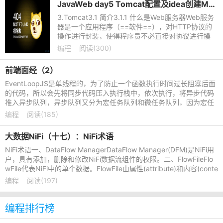
JavaWeb day5 Tomcat配置及idea创建Maven-Tomcat项目
3.Tomcat3.1 简介3.1.1 什么是Web服务器Web服务
器是一个应用程序（==软件==），对HTTP协议的
操作进行封装，使得程序员不必直接对协议进行操
作，让Web开发更加便捷。主要功能是"提供网上信
编程
阅读(300)
息浏览服务"。在这
前端面经（2）
EventLoopJS是单线程的，为了防止一个函数执行时间过长阻塞后面
的代码，所以会先将同步代码压入执行栈中，依次执行，将异步代码
推入异步队列，异步队列又分为宏任务队列和微任务队列，因为宏任
务队列的执行时间较长，
编程
阅读(185)
大数据NiFi（十七）：NiFi术语
NiFi术语一、DataFlow ManagerDataFlow Manager(DFM)是NiFi用
户，具有添加，删除和修改NiFi数据流组件的权限。二、FlowFileFlo
wFile代表NiFi中的单个数据。FlowFile由属性(attribute)和内容(conte
nt)组成。内容是Flo
编程
阅读(197)
编程排行榜