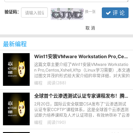
验证码：
换一张
评 论
取 消
最新编程
Win11安装VMware Workstation Pro,Centos,Xshell,Xftp图文教程(Linux学习必备)
这篇文章主要介绍了Win11安装VMware Workstatio
n Pro,Centos,Xshell,Xftp（Linux学习需要）,本文通
过图文并茂的形式给大家介绍的非常详细，对大家的
学习或工作具有一定的参考借鉴价值，需要的朋友可
编程
阅读(288)
以参考下
全球首个云渗透测试认证专家课程发布！腾讯安全领衔编制
2月20日，国际云安全联盟CSA发布了“云渗透测试
认证专家CCPTP”课程体系，这是全球首个云渗透测
试能力培养课程及人才认证项目，有效地弥补了云渗
透测试认知的差距和技能人才培养的空白。腾讯安全
编程
阅读(190)
在该项目中担任核心课